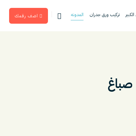
لكبير
تركيب ورق جدران
المدونه
اضف رقمك