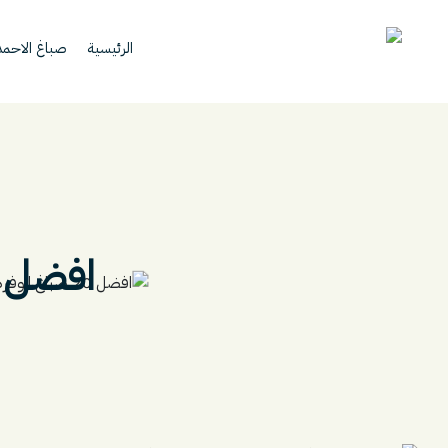
الرئيسية
صباغ الاحم
افضل 20 صباغ الوفره (خصم40%) صب